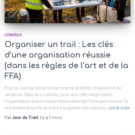
CONSEILS
Organiser un trail : Les clés
d’une organisation réussie
(dans les règles de l’art et de la
FFA)
Pour le coureur, le trail est synonyme de liberté, d’évasion et de
simplicité. Mais en coulisses, pour que cette magie opère,
l’organisation d’une course nature relève de l’horlogerie suisse. De
la première ébauche du tracé à la gestion des secours,
Lire la suite
Par
Jour de Trail
, il y a
5 mois