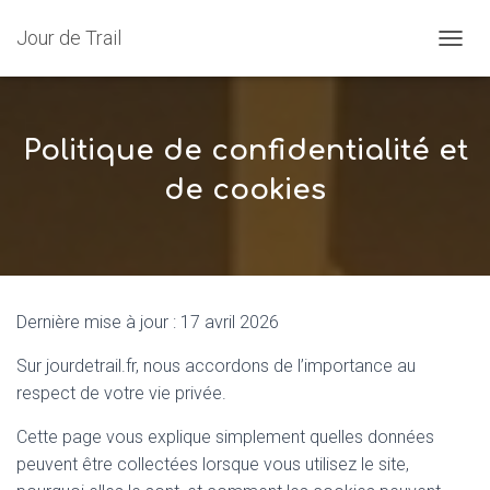
Jour de Trail
OUVRI
Politique de confidentialité et
de cookies
Dernière mise à jour : 17 avril 2026
Sur jourdetrail.fr, nous accordons de l’importance au
respect de votre vie privée.
Cette page vous explique simplement quelles données
peuvent être collectées lorsque vous utilisez le site,