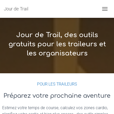
Jour de Trail
OUVRI
Jour de Trail, des outils
gratuits pour les traileurs et
les organisateurs
POUR LES TRAILEURS
Préparez votre prochaine aventure
Estimez votre temps de course, calculez vos zones cardio,