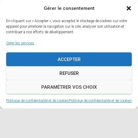
Gérer le consentement
Ils nous font confiance, et leurs coureurs aussi.
En cliquant sur « Accepter », vous acceptez le stockage de cookies sur votre
appareil pour améliorer la navigation sur le site, analyser son utilisation et
★★★★★
contribuer à nos efforts de développement.
Gérer les services
Trail de Saint-Martin Balâtre
ACCEPTER
SAINT-MARTIN BALÂTRE
Lien
Facebook
REFUSER
PARAMÉTRER VOS CHOIX
Politique de confidentialité et de cookies
Politique de confidentialité et de cookies
★★★★★
Trail du Sou de Tournon