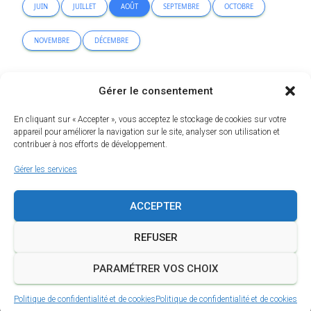
JUIN
JUILLET
AOÛT
SEPTEMBRE
OCTOBRE
NOVEMBRE
DÉCEMBRE
Erreur lors de la recherche.
Gérer le consentement
En cliquant sur « Accepter », vous acceptez le stockage de cookies sur votre
appareil pour améliorer la navigation sur le site, analyser son utilisation et
contribuer à nos efforts de développement.
Gérer les services
ACCEPTER
REFUSER
PARAMÉTRER VOS CHOIX
Erreur d'analyse de ce plan :
×
String(...).replaceAll is not a function
Politique de confidentialité et de cookies
Politique de confidentialité et de cookies
A PROPOS
MENTIONS LÉGALES