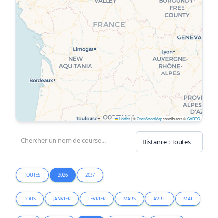
Leaflet
|
©
OpenStreetMap
contributors ©
CARTO
TOUTES
2026
2027
TOUS
JANVIER
FÉVRIER
MARS
AVRIL
MAI