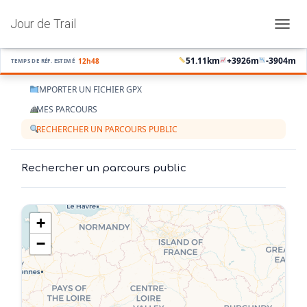
Jour de Trail
OUVRI
51.11
km
+
3926
m
-
3904
m
12h48
TEMPS DE RÉF. ESTIMÉ
IMPORTER UN FICHIER GPX
MES PARCOURS
RECHERCHER UN PARCOURS PUBLIC
Rechercher un parcours public
+
−