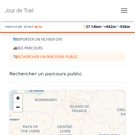
Jour de Trail
OUVRI
27.14
km
+
942
m
-
936
m
4h14
TEMPS DE RÉF. ESTIMÉ
IMPORTER UN FICHIER GPX
MES PARCOURS
RECHERCHER UN PARCOURS PUBLIC
Rechercher un parcours public
+
−