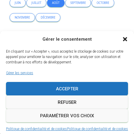
JUIN
JUILLET
AOÛT
SEPTEMBRE
OCTOBRE
NOVEMBRE
DÉCEMBRE
Erreur lors de la recherche.
Gérer le consentement
En cliquant sur « Accepter », vous acceptez le stockage de cookies sur votre
appareil pour améliorer la navigation sur le site, analyser son utilisation et
contribuer à nos efforts de développement.
Gérer les services
ACCEPTER
REFUSER
PARAMÉTRER VOS CHOIX
Erreur d'analyse de ce plan :
×
String(...).replaceAll is not a function
Politique de confidentialité et de cookies
Politique de confidentialité et de cookies
A PROPOS
MENTIONS LÉGALES