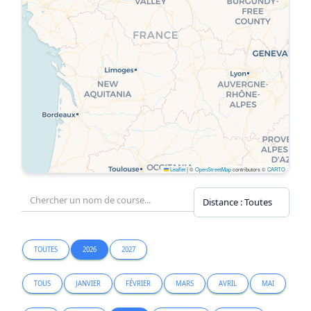
Leaflet
|
©
OpenStreetMap
contributors ©
CARTO
TOUTES
2026
2027
TOUS
JANVIER
FÉVRIER
MARS
AVRIL
MAI