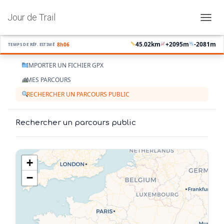
Jour de Trail
OUVRI
45.02
km
+
2095
m
-
2081
m
8h06
TEMPS DE RÉF. ESTIMÉ
IMPORTER UN FICHIER GPX
MES PARCOURS
RECHERCHER UN PARCOURS PUBLIC
Rechercher un parcours public
+
−