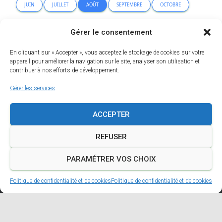
JUIN
JUILLET
AOÛT
SEPTEMBRE
OCTOBRE
NOVEMBRE
DÉCEMBRE
Gérer le consentement
En cliquant sur « Accepter », vous acceptez le stockage de cookies sur votre
Erreur lors de la recherche.
appareil pour améliorer la navigation sur le site, analyser son utilisation et
contribuer à nos efforts de développement.
Gérer les services
ACCEPTER
REFUSER
PARAMÉTRER VOS CHOIX
Politique de confidentialité et de cookies
Politique de confidentialité et de cookies
A PROPOS
MENTIONS LÉGALES
POLITIQUE DE CONFIDENTIALITÉ ET DE COOKIES
FACEBOOK