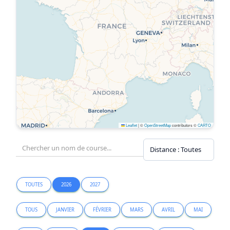
Leaflet
|
©
OpenStreetMap
contributors ©
CARTO
TOUTES
2026
2027
TOUS
JANVIER
FÉVRIER
MARS
AVRIL
MAI