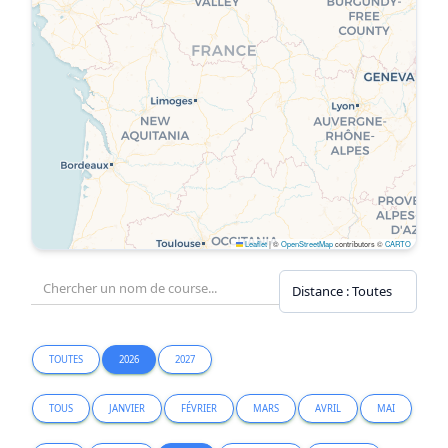
Leaflet
|
©
OpenStreetMap
contributors ©
CARTO
TOUTES
2026
2027
TOUS
JANVIER
FÉVRIER
MARS
AVRIL
MAI