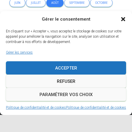
JUIN
JUILLET
AOÛT
SEPTEMBRE
OCTOBRE
NOVEMBRE
DÉCEMBRE
Gérer le consentement
En cliquant sur « Accepter », vous acceptez le stockage de cookies sur votre
Erreur lors de la recherche.
appareil pour améliorer la navigation sur le site, analyser son utilisation et
contribuer à nos efforts de développement.
Gérer les services
ACCEPTER
REFUSER
PARAMÉTRER VOS CHOIX
Politique de confidentialité et de cookies
Politique de confidentialité et de cookies
A PROPOS
MENTIONS LÉGALES
POLITIQUE DE CONFIDENTIALITÉ ET DE COOKIES
FACEBOOK