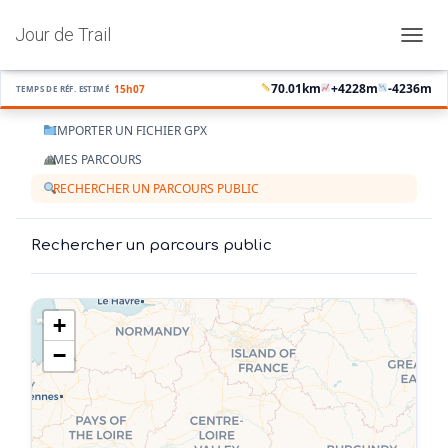
Jour de Trail
OUVRI
70.01
km
+
4228
m
-
4236
m
15h07
TEMPS DE RÉF. ESTIMÉ
IMPORTER UN FICHIER GPX
MES PARCOURS
RECHERCHER UN PARCOURS PUBLIC
Rechercher un parcours public
+
−