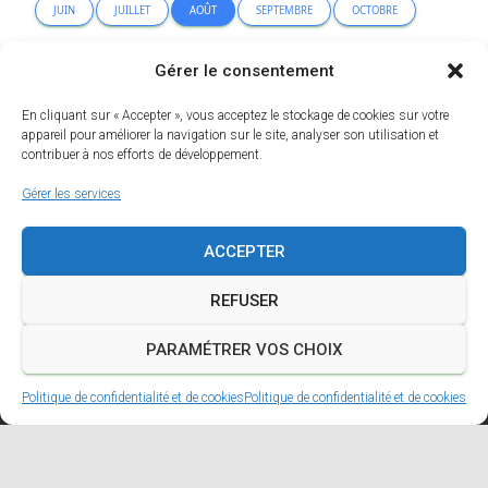
JUIN
JUILLET
AOÛT
SEPTEMBRE
OCTOBRE
NOVEMBRE
DÉCEMBRE
Gérer le consentement
En cliquant sur « Accepter », vous acceptez le stockage de cookies sur votre
Erreur lors de la recherche.
appareil pour améliorer la navigation sur le site, analyser son utilisation et
contribuer à nos efforts de développement.
Gérer les services
ACCEPTER
REFUSER
PARAMÉTRER VOS CHOIX
Erreur d'analyse de ce plan :
×
String(...).replaceAll is not a function
Politique de confidentialité et de cookies
Politique de confidentialité et de cookies
A PROPOS
MENTIONS LÉGALES
POLITIQUE DE CONFIDENTIALITÉ ET DE COOKIES
FACEBOOK