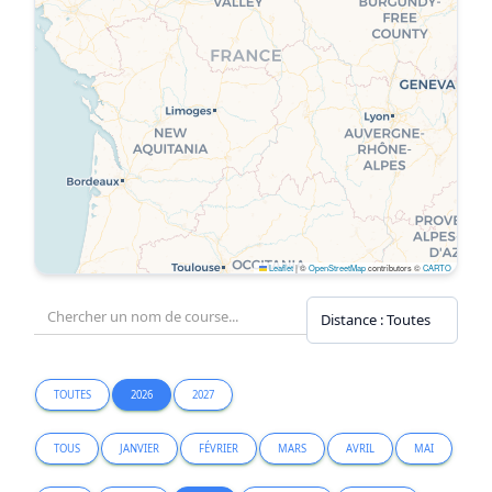
Leaflet
|
©
OpenStreetMap
contributors ©
CARTO
TOUTES
2026
2027
TOUS
JANVIER
FÉVRIER
MARS
AVRIL
MAI