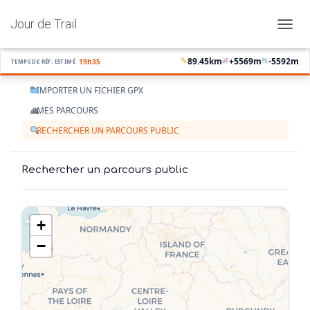
Jour de Trail
OUVRI
89.45
km
+
5569
m
-
5592
m
19h35
TEMPS DE RÉF. ESTIMÉ
IMPORTER UN FICHIER GPX
MES PARCOURS
RECHERCHER UN PARCOURS PUBLIC
Rechercher un parcours public
+
−