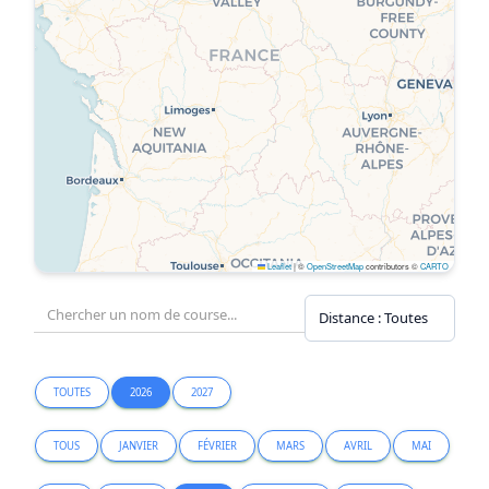
Leaflet
|
©
OpenStreetMap
contributors ©
CARTO
TOUTES
2026
2027
TOUS
JANVIER
FÉVRIER
MARS
AVRIL
MAI