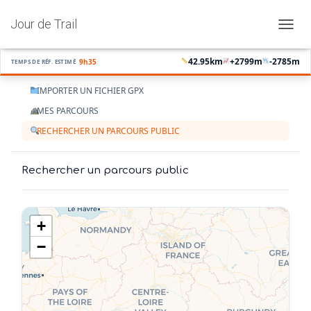
Jour de Trail
OUVRI
42.95
km
+
2799
m
-
2785
m
9h35
TEMPS DE RÉF. ESTIMÉ
IMPORTER UN FICHIER GPX
MES PARCOURS
RECHERCHER UN PARCOURS PUBLIC
Rechercher un parcours public
+
−