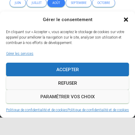
JUIN
JUILLET
AOÛT
SEPTEMBRE
OCTOBRE
NOVEMBRE
DÉCEMBRE
Gérer le consentement
En cliquant sur « Accepter », vous acceptez le stockage de cookies sur votre
Erreur lors de la recherche.
appareil pour améliorer la navigation sur le site, analyser son utilisation et
contribuer à nos efforts de développement.
Gérer les services
ACCEPTER
REFUSER
PARAMÉTRER VOS CHOIX
Politique de confidentialité et de cookies
Politique de confidentialité et de cookies
A PROPOS
MENTIONS LÉGALES
POLITIQUE DE CONFIDENTIALITÉ ET DE COOKIES
FACEBOOK