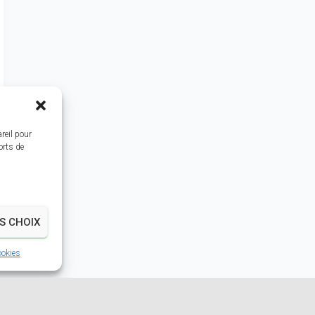
reil pour
orts de
S CHOIX
ookies