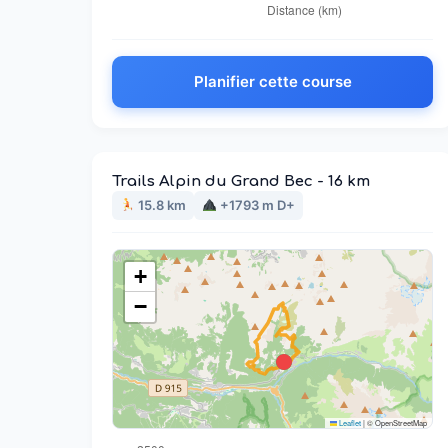
Planifier cette course
Trails Alpin du Grand Bec - 16 km
15.8 km
+1793 m D+
+
−
Leaflet
|
© OpenStreetMap