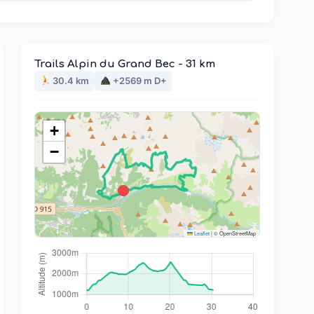
Trails Alpin du Grand Bec - 31 km
30.4 km
+2569 m D+
+
−
Leaflet
|
© OpenStreetMap