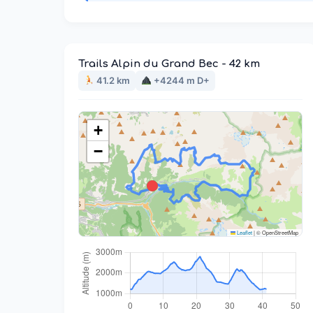
Trails Alpin du Grand Bec - 42 km
41.2 km
+4244 m D+
+
−
Leaflet
|
© OpenStreetMap