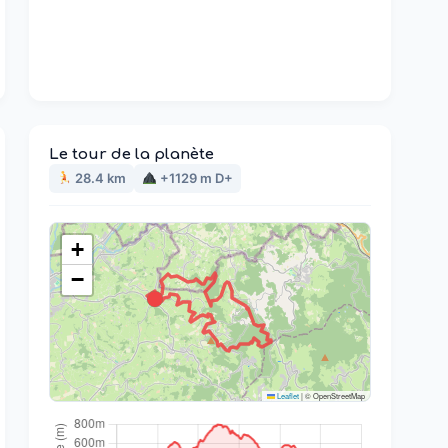
Le tour de la planète
28.4 km
+1129 m D+
+
−
Leaflet
|
© OpenStreetMap