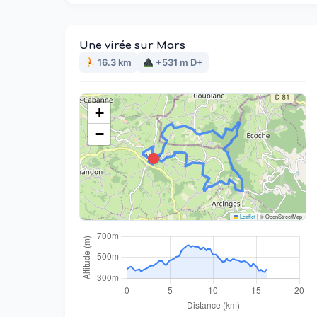
Une virée sur Mars
16.3 km
+531 m D+
+
−
Leaflet
|
© OpenStreetMap