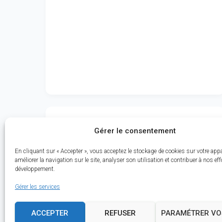
Trail de la Planète - 7 km
Gérer le consentement
7 km
+0 m D+
En cliquant sur « Accepter », vous acceptez le stockage de cookies sur votre appa
améliorer la navigation sur le site, analyser son utilisation et contribuer à nos eff
développement.
Gérer les services
ACCEPTER
REFUSER
PARAMÉTRER VO