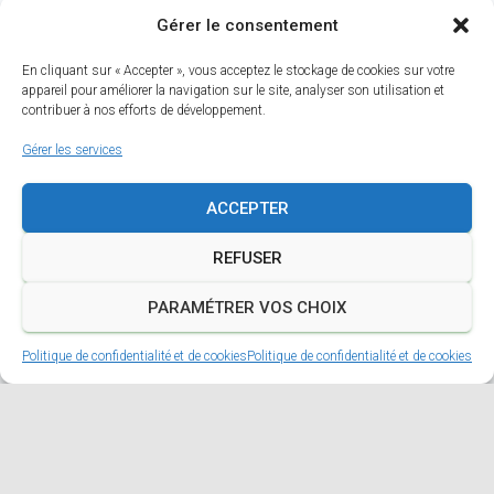
Gérer le consentement
Site officiel
En cliquant sur « Accepter », vous acceptez le stockage de cookies sur votre
appareil pour améliorer la navigation sur le site, analyser son utilisation et
contribuer à nos efforts de développement.
Page Facebook
Gérer les services
ACCEPTER
REFUSER
PARAMÉTRER VOS CHOIX
Politique de confidentialité et de cookies
Politique de confidentialité et de cookies
A PROPOS
MENTIONS LÉGALES