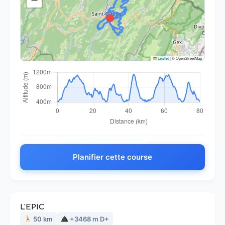
Leaflet
|
© OpenStreetMap
Planifier cette course
L'EPIC
50 km
+3468 m D+