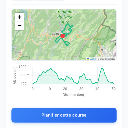
+
−
Leaflet
|
© OpenStreetMap
Planifier cette course