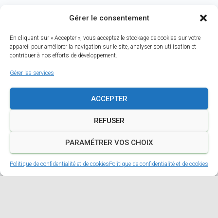
Gérer le consentement
Site officiel
En cliquant sur « Accepter », vous acceptez le stockage de cookies sur votre
appareil pour améliorer la navigation sur le site, analyser son utilisation et
contribuer à nos efforts de développement.
Page Facebook
Gérer les services
ACCEPTER
REFUSER
PARAMÉTRER VOS CHOIX
Politique de confidentialité et de cookies
Politique de confidentialité et de cookies
A PROPOS
MENTIONS LÉGALES